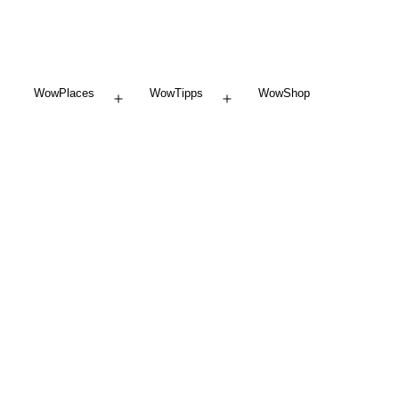
WowPlaces
WowTipps
WowShop
Menü
Menü
öffnen
öffnen