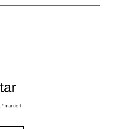
tar
t
*
markiert