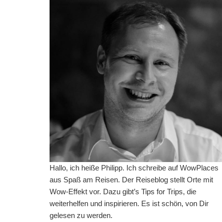
Hallo, ich heiße Philipp. Ich schreibe auf WowPlaces
aus Spaß am Reisen. Der Reiseblog stellt Orte mit
Wow-Effekt vor. Dazu gibt’s Tips for Trips, die
weiterhelfen und inspirieren. Es ist schön, von Dir
gelesen zu werden.