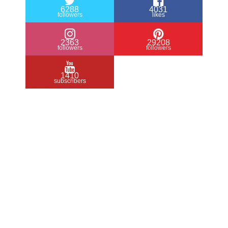
6288
4031
followers
likes
2363
29208
followers
followers
1410
subscribers
/ Free WordPress Plugins and WordPress
Themes by
Silicon Themes
. Join us right
now!