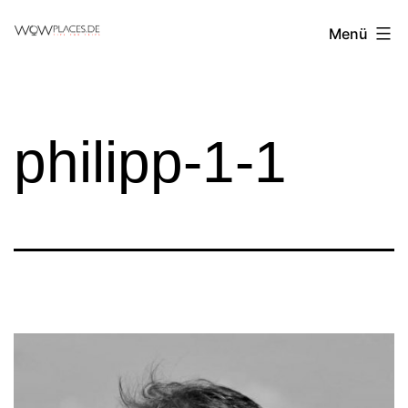
Zum
Reiseblog
Menü
Inhalt
WowPlaces.de
springen
philipp-1-1