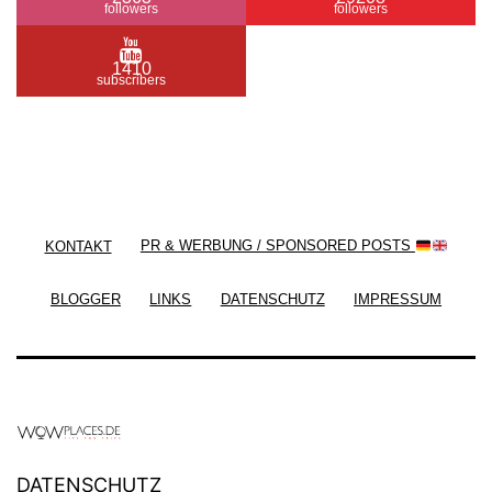
followers
followers
1410
subscribers
/ Free WordPress Plugins and WordPress Themes
by
Silicon Themes
. Join us right now!
KONTAKT
PR & WERBUNG / SPONSORED POSTS
BLOGGER
LINKS
DATENSCHUTZ
IMPRESSUM
DATENSCHUTZ