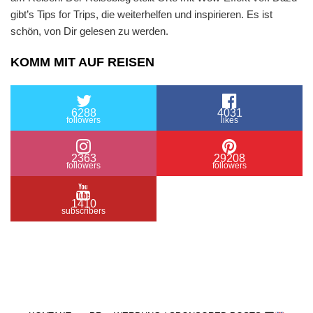
gibt’s Tips for Trips, die weiterhelfen und inspirieren. Es ist
schön, von Dir gelesen zu werden.
KOMM MIT AUF REISEN
6288
4031
followers
likes
2363
29208
followers
followers
1410
subscribers
/ Free WordPress Plugins and WordPress Themes
by
Silicon Themes
. Join us right now!