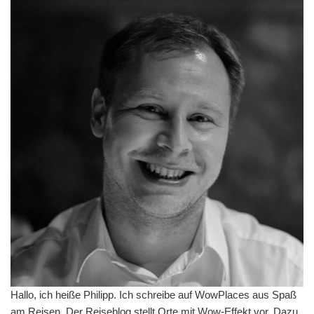
Hallo, ich heiße Philipp. Ich schreibe auf WowPlaces aus Spaß
am Reisen. Der Reiseblog stellt Orte mit Wow-Effekt vor. Dazu