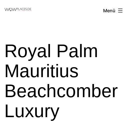
Zum
Reiseblog
Menü
Inhalt
WowPlaces.de
springen
Royal Palm
Mauritius
Beachcomber
Luxury