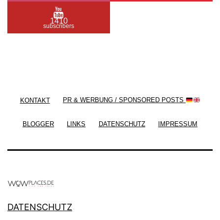
1410
subscribers
/ Free WordPress Plugins and WordPress Themes
by
Silicon Themes
. Join us right now!
KONTAKT
PR & WERBUNG / SPONSORED POSTS
BLOGGER
LINKS
DATENSCHUTZ
IMPRESSUM
DATENSCHUTZ