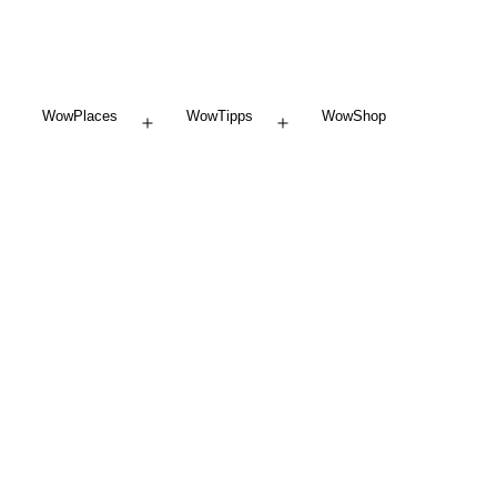
WowPlaces
WowTipps
WowShop
Menü
Menü
öffnen
öffnen