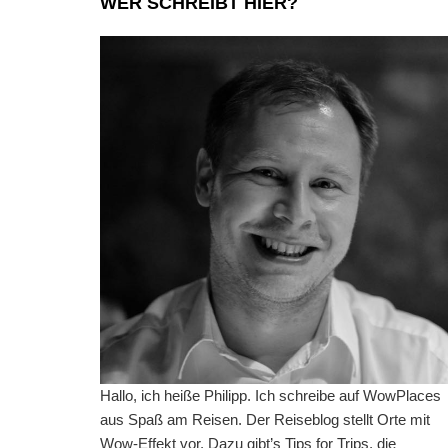
WER SCHREIBT HIER?
Hallo, ich heiße Philipp. Ich schreibe auf WowPlaces
aus Spaß am Reisen. Der Reiseblog stellt Orte mit
Wow-Effekt vor. Dazu gibt’s Tips for Trips, die