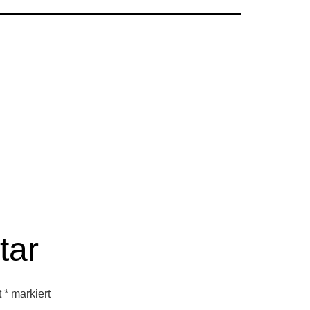
tar
t
*
markiert