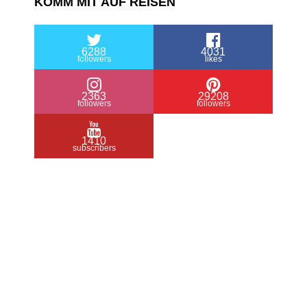
KOMM MIT AUF REISEN
6288
4031
followers
likes
2363
29208
followers
followers
1410
subscribers
/ Free WordPress Plugins and WordPress
Themes by
Silicon Themes
. Join us right
now!