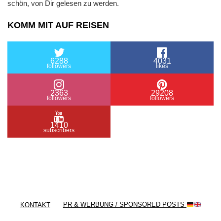
schön, von Dir gelesen zu werden.
KOMM MIT AUF REISEN
6288
4031
followers
likes
2363
29208
followers
followers
1410
subscribers
/ Free WordPress Plugins and WordPress Themes
by
Silicon Themes
. Join us right now!
KONTAKT
PR & WERBUNG / SPONSORED POSTS