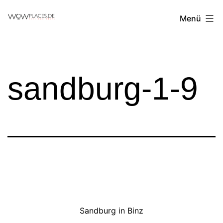
Zum
Reiseblog
Menü
Inhalt
WowPlaces.de
springen
sandburg-1-9
Sandburg in Binz