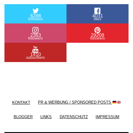
6288
4031
followers
likes
2363
29208
followers
followers
1410
subscribers
/ Free WordPress Plugins and WordPress Themes
by
Silicon Themes
. Join us right now!
KONTAKT
PR & WERBUNG / SPONSORED POSTS
BLOGGER
LINKS
DATENSCHUTZ
IMPRESSUM