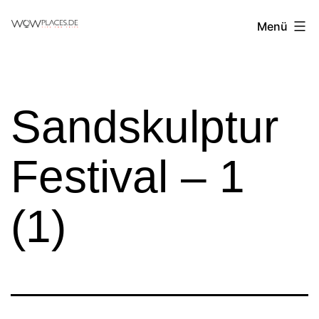
Zum
Reiseblog
Menü
Inhalt
WowPlaces.de
springen
Sandskulptur
Festival – 1
(1)