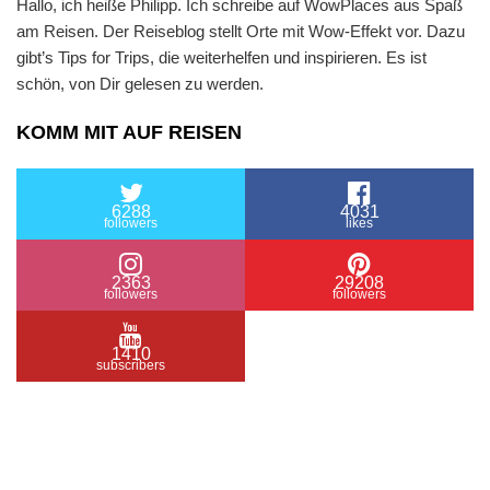
Hallo, ich heiße Philipp. Ich schreibe auf WowPlaces aus Spaß
am Reisen. Der Reiseblog stellt Orte mit Wow-Effekt vor. Dazu
gibt’s Tips for Trips, die weiterhelfen und inspirieren. Es ist
schön, von Dir gelesen zu werden.
KOMM MIT AUF REISEN
6288
4031
followers
likes
2363
29208
followers
followers
1410
subscribers
/ Free WordPress Plugins and WordPress Themes