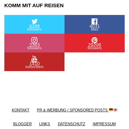
KOMM MIT AUF REISEN
6288
4031
followers
likes
2363
29208
followers
followers
1410
subscribers
/ Free WordPress Plugins and WordPress Themes
by
Silicon Themes
. Join us right now!
KONTAKT
PR & WERBUNG / SPONSORED POSTS
BLOGGER
LINKS
DATENSCHUTZ
IMPRESSUM