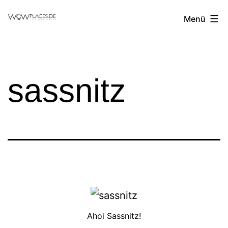
Zum
Reiseblog
Menü
Inhalt
WowPlaces.de
springen
sassnitz
Ahoi Sassnitz!