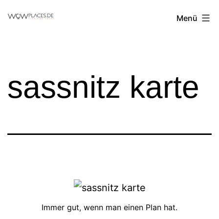
Zum
Reiseblog
Menü
Inhalt
WowPlaces.de
springen
sassnitz karte
Immer gut, wenn man einen Plan hat.