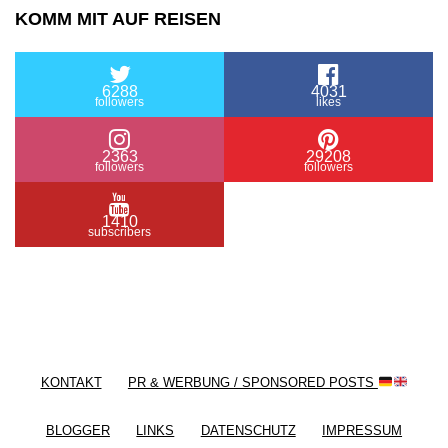
KOMM MIT AUF REISEN
6288
4031
followers
likes
2363
29208
followers
followers
1410
subscribers
/ Free WordPress Plugins and WordPress Themes
by
Silicon Themes
. Join us right now!
KONTAKT
PR & WERBUNG / SPONSORED POSTS
BLOGGER
LINKS
DATENSCHUTZ
IMPRESSUM