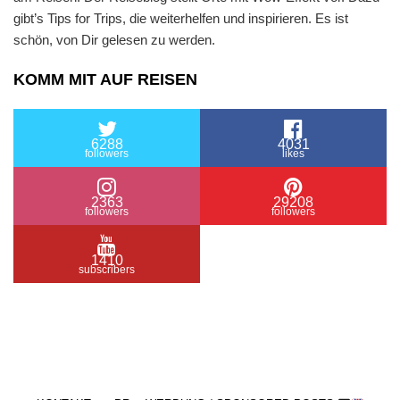
gibt’s Tips for Trips, die weiterhelfen und inspirieren. Es ist
schön, von Dir gelesen zu werden.
KOMM MIT AUF REISEN
6288
4031
followers
likes
2363
29208
followers
followers
1410
subscribers
/ Free WordPress Plugins and WordPress Themes
by
Silicon Themes
. Join us right now!