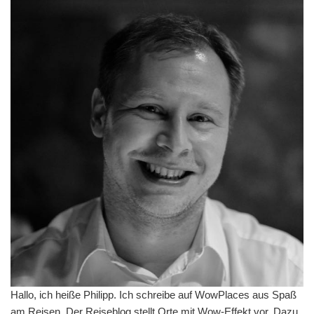
Hallo, ich heiße Philipp. Ich schreibe auf WowPlaces aus Spaß
am Reisen. Der Reiseblog stellt Orte mit Wow-Effekt vor. Dazu