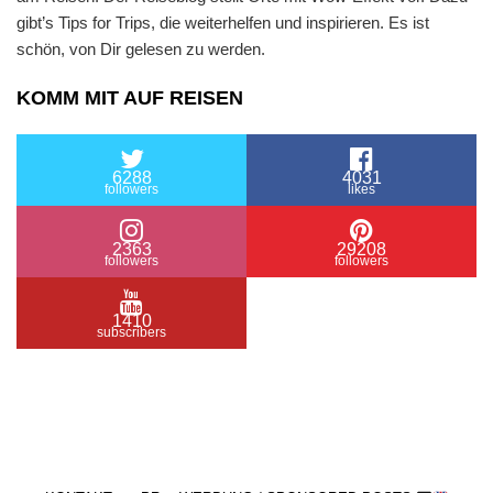
gibt’s Tips for Trips, die weiterhelfen und inspirieren. Es ist
schön, von Dir gelesen zu werden.
KOMM MIT AUF REISEN
6288
4031
followers
likes
2363
29208
followers
followers
1410
subscribers
/ Free WordPress Plugins and WordPress Themes
by
Silicon Themes
. Join us right now!