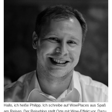
Hallo, ich heiße Philipp. Ich schreibe auf WowPlaces aus Spaß
am Reisen. Der Reiseblog stellt Orte mit Wow-Effekt vor. Dazu