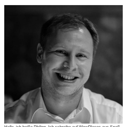
Hallo, ich heiße Philipp. Ich schreibe auf WowPlaces aus Spaß