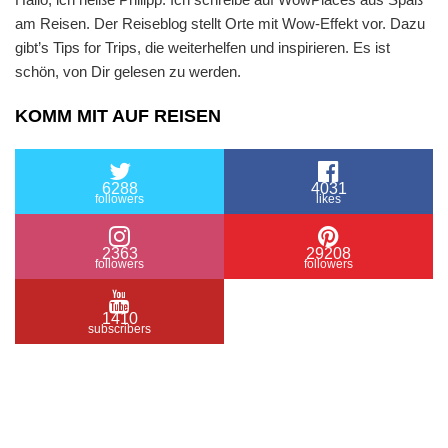
am Reisen. Der Reiseblog stellt Orte mit Wow-Effekt vor. Dazu
gibt’s Tips for Trips, die weiterhelfen und inspirieren. Es ist
schön, von Dir gelesen zu werden.
KOMM MIT AUF REISEN
6288
4031
followers
likes
2363
29208
followers
followers
1410
subscribers
/ Free WordPress Plugins and WordPress Themes