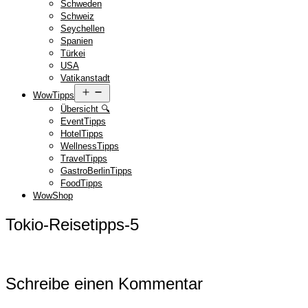
Schweden
Schweiz
Seychellen
Spanien
Türkei
USA
Vatikanstadt
Menü
WowTipps
öffnen
Übersicht 🔍
EventTipps
HotelTipps
WellnessTipps
TravelTipps
GastroBerlinTipps
FoodTipps
WowShop
Tokio-Reisetipps-5
Schreibe einen Kommentar