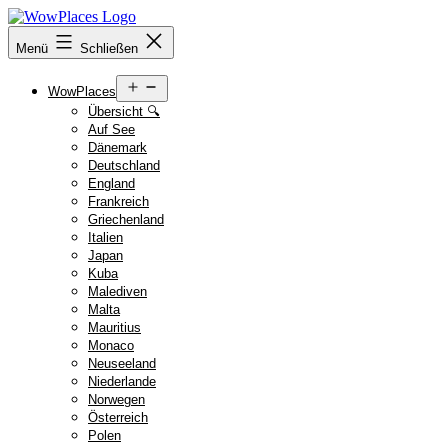
Zum
Inhalt
Reiseblog
Menü
Schließen
springen
WowPlaces.de
Menü
WowPlaces
öffnen
Übersicht 🔍
Auf See
Dänemark
Deutschland
England
Frankreich
Griechenland
Italien
Japan
Kuba
Malediven
Malta
Mauritius
Monaco
Neuseeland
Niederlande
Norwegen
Österreich
Polen