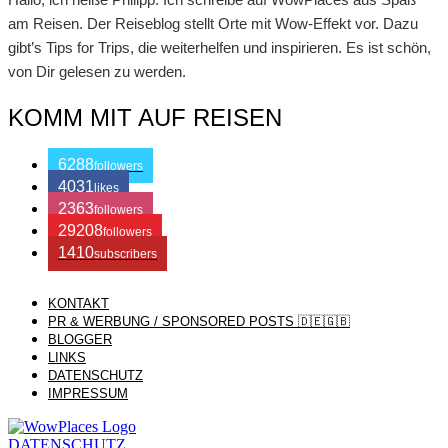
am Reisen. Der Reiseblog stellt Orte mit Wow-Effekt vor. Dazu
gibt’s Tips for Trips, die weiterhelfen und inspirieren. Es ist schön,
von Dir gelesen zu werden.
KOMM MIT AUF REISEN
6288
followers
4031
likes
2363
followers
29208
followers
1410
subscribers
KONTAKT
/ Free WordPress Plugins and WordPress Themes by
Silicon
PR & WERBUNG / SPONSORED POSTS 🇩🇪🇬🇧
BLOGGER
LINKS
Themes
. Join us right now!
DATENSCHUTZ
IMPRESSUM
DATENSCHUTZ