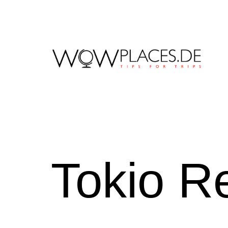
Zum
Inhalt
springen
Reiseblog
WowPlaces.de
Tokio Re