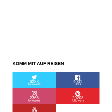
KOMM MIT AUF REISEN
6288
4031
followers
likes
2363
29208
followers
followers