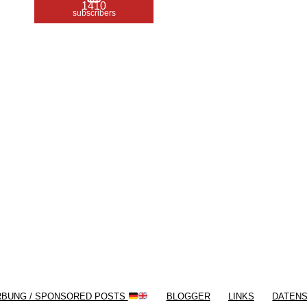
1410
subscribers
/ Free WordPress Plugins and WordPress
Themes by
Silicon Themes
. Join us right
now!
RBUNG / SPONSORED POSTS
BLOGGER
LINKS
DATEN