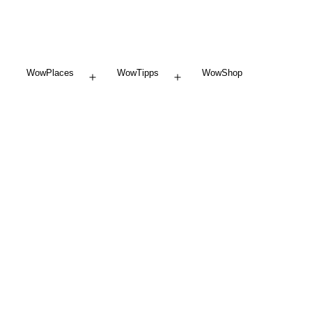
WowPlaces
WowTipps
WowShop
Menü
Menü
öffnen
öffnen