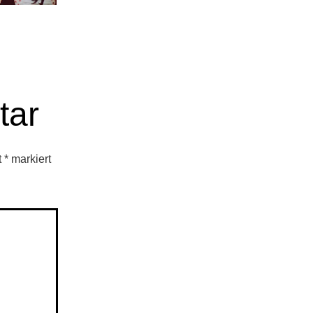
tar
t
*
markiert