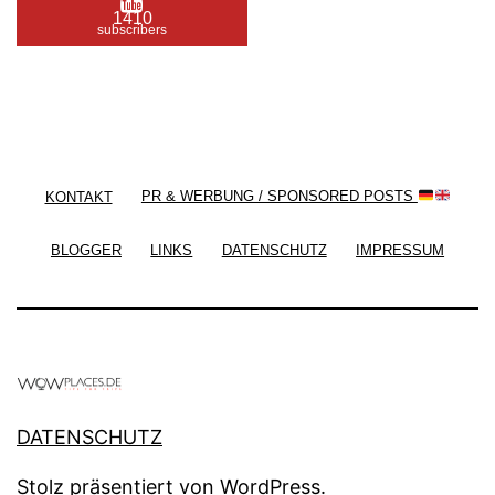
1410
subscribers
/ Free WordPress Plugins and WordPress Themes
by
Silicon Themes
. Join us right now!
KONTAKT
PR & WERBUNG / SPONSORED POSTS
BLOGGER
LINKS
DATENSCHUTZ
IMPRESSUM
DATENSCHUTZ
Stolz präsentiert von
WordPress
.