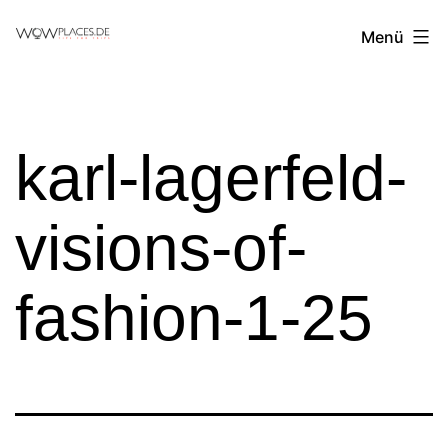
Zum
Reiseblog
Menü
Inhalt
WowPlaces.de
springen
karl-lagerfeld-
visions-of-
fashion-1-25