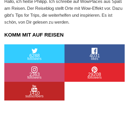
Hallo, ich heiße Philipp. Ich schreibe auf WowPlaces aus Spaß
am Reisen. Der Reiseblog stellt Orte mit Wow-Effekt vor. Dazu
gibt’s Tips for Trips, die weiterhelfen und inspirieren. Es ist
schön, von Dir gelesen zu werden.
KOMM MIT AUF REISEN
6288
4031
followers
likes
2363
29208
followers
followers
1410
subscribers
/ Free WordPress Plugins and WordPress Themes