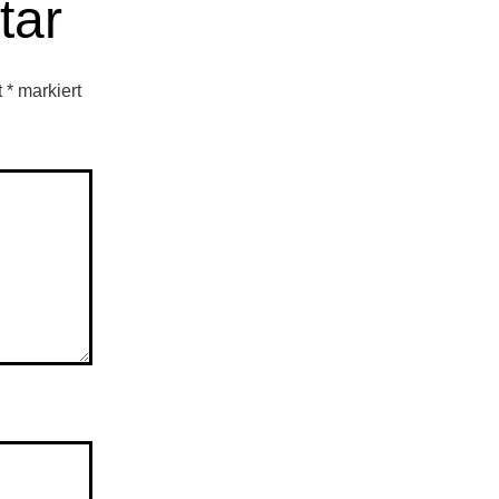
tar
t
*
markiert