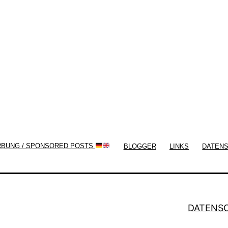
Themes by
Silicon Themes
. Join us right
now!
RBUNG / SPONSORED POSTS
BLOGGER
LINKS
DATEN
DATENS