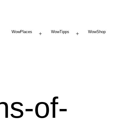
WowPlaces
WowTipps
WowShop
Menü
Menü
öffnen
öffnen
ns-of-