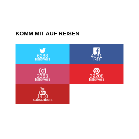
KOMM MIT AUF REISEN
6288
4031
followers
likes
2363
29208
followers
followers
1410
subscribers
/ Free WordPress Plugins and WordPress