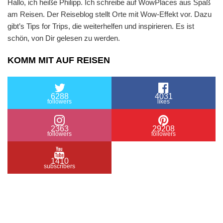
Hallo, ich heiße Philipp. Ich schreibe auf WowPlaces aus Spaß
am Reisen. Der Reiseblog stellt Orte mit Wow-Effekt vor. Dazu
gibt’s Tips for Trips, die weiterhelfen und inspirieren. Es ist
schön, von Dir gelesen zu werden.
KOMM MIT AUF REISEN
6288
4031
followers
likes
2363
29208
followers
followers
1410
subscribers
/ Free WordPress Plugins and WordPress Themes