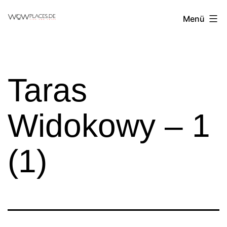
Zum
Reiseblog
Menü
Inhalt
WowPlaces.de
springen
Taras
Widokowy – 1
(1)