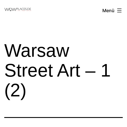
Zum
Reiseblog
Menü
Inhalt
WowPlaces.de
springen
Warsaw
Street Art – 1
(2)