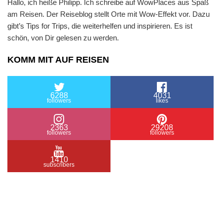
Hallo, ich heiße Philipp. Ich schreibe auf WowPlaces aus Spaß
am Reisen. Der Reiseblog stellt Orte mit Wow-Effekt vor. Dazu
gibt’s Tips for Trips, die weiterhelfen und inspirieren. Es ist
schön, von Dir gelesen zu werden.
KOMM MIT AUF REISEN
6288
4031
followers
likes
2363
29208
followers
followers
1410
subscribers
/ Free WordPress Plugins and WordPress Themes