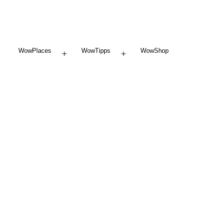
WowPlaces
WowTipps
WowShop
Menü
Menü
öffnen
öffnen