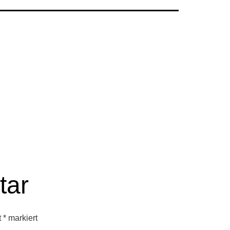
tar
t
*
markiert