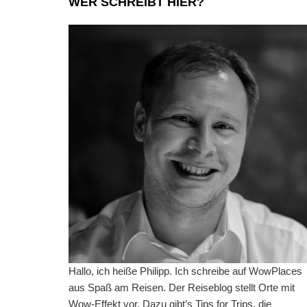
WER SCHREIBT HIER?
Hallo, ich heiße Philipp. Ich schreibe auf WowPlaces
aus Spaß am Reisen. Der Reiseblog stellt Orte mit
Wow-Effekt vor. Dazu gibt’s Tips for Trips, die