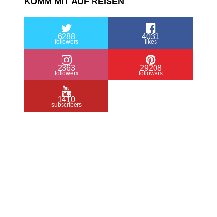
KOMM MIT AUF REISEN
6288
4031
followers
likes
2363
29208
followers
followers
1410
subscribers
/ Free WordPress Plugins and WordPress
Themes by
Silicon Themes
. Join us right
now!