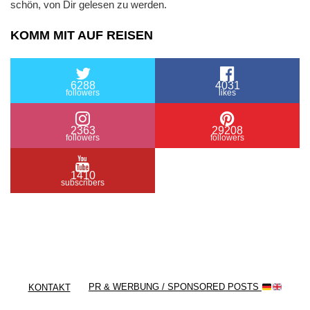
schön, von Dir gelesen zu werden.
KOMM MIT AUF REISEN
6288
4031
followers
likes
2363
29208
followers
followers
1410
subscribers
/ Free WordPress Plugins and WordPress Themes
by
Silicon Themes
. Join us right now!
KONTAKT
PR & WERBUNG / SPONSORED POSTS