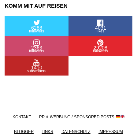
KOMM MIT AUF REISEN
6288
4031
followers
likes
2363
29208
followers
followers
1410
subscribers
/ Free WordPress Plugins and WordPress Themes
by
Silicon Themes
. Join us right now!
KONTAKT
PR & WERBUNG / SPONSORED POSTS
BLOGGER
LINKS
DATENSCHUTZ
IMPRESSUM