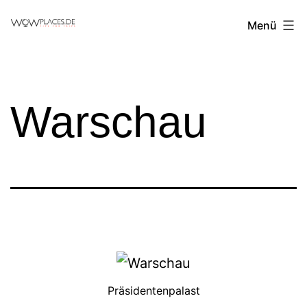
Zum
Reiseblog
Menü
Inhalt
WowPlaces.de
springen
Warschau
Präsidentenpalast