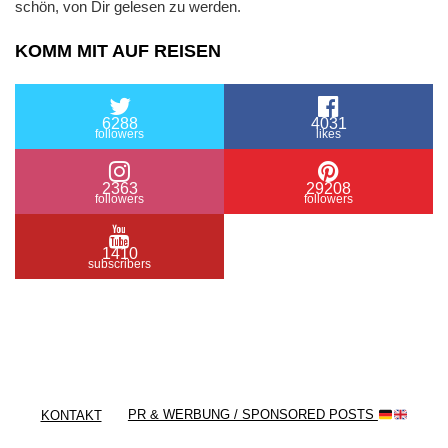
schön, von Dir gelesen zu werden.
KOMM MIT AUF REISEN
6288
4031
followers
likes
2363
29208
followers
followers
1410
subscribers
/ Free WordPress Plugins and WordPress Themes
by
Silicon Themes
. Join us right now!
KONTAKT
PR & WERBUNG / SPONSORED POSTS