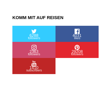
KOMM MIT AUF REISEN
6288
4031
followers
likes
2363
29208
followers
followers
1410
subscribers
/ Free WordPress Plugins and WordPress
Themes by
Silicon Themes
. Join us right