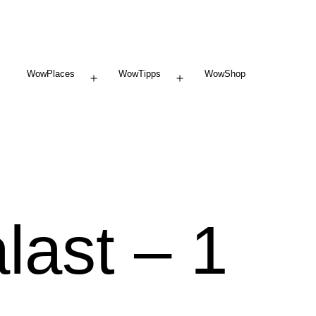
WowPlaces
WowTipps
WowShop
Menü
Menü
öffnen
öffnen
last – 1