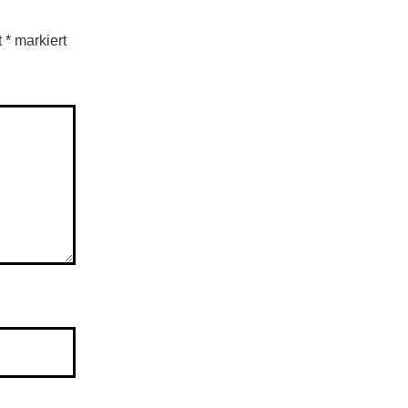
t
*
markiert