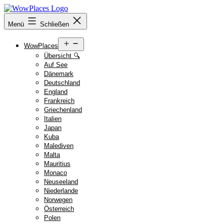
Zum
Inhalt
Reiseblog
Menü
Schließen
springen
WowPlaces.de
Menü
WowPlaces
öffnen
Übersicht 🔍
Auf See
Dänemark
Deutschland
England
Frankreich
Griechenland
Italien
Japan
Kuba
Malediven
Malta
Mauritius
Monaco
Neuseeland
Niederlande
Norwegen
Österreich
Polen