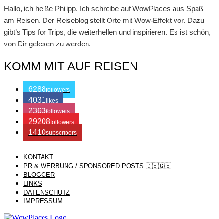
Hallo, ich heiße Philipp. Ich schreibe auf WowPlaces aus Spaß
am Reisen. Der Reiseblog stellt Orte mit Wow-Effekt vor. Dazu
gibt’s Tips for Trips, die weiterhelfen und inspirieren. Es ist schön,
von Dir gelesen zu werden.
KOMM MIT AUF REISEN
6288
followers
4031
likes
2363
followers
29208
followers
1410
subscribers
KONTAKT
/ Free WordPress Plugins and WordPress Themes by
Silicon
PR & WERBUNG / SPONSORED POSTS 🇩🇪🇬🇧
BLOGGER
LINKS
Themes
. Join us right now!
DATENSCHUTZ
IMPRESSUM