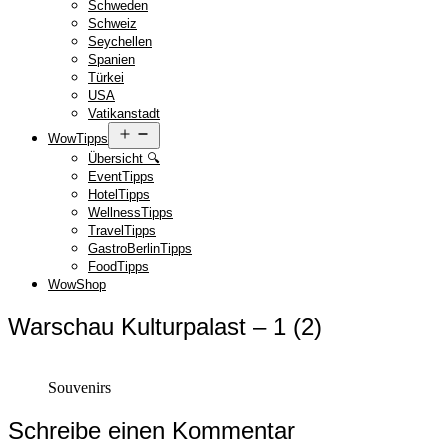
Schweden
Schweiz
Seychellen
Spanien
Türkei
USA
Vatikanstadt
Menü
WowTipps
öffnen
Übersicht 🔍
EventTipps
HotelTipps
WellnessTipps
TravelTipps
GastroBerlinTipps
FoodTipps
WowShop
Warschau Kulturpalast – 1 (2)
Souvenirs
Schreibe einen Kommentar