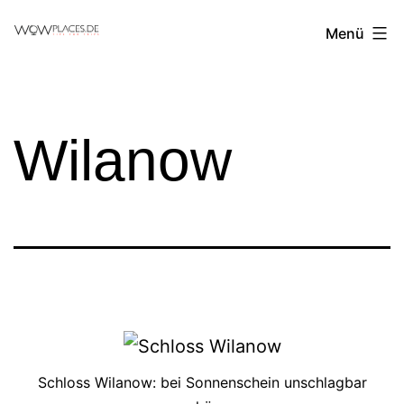
Zum
Reiseblog
Menü
Inhalt
WowPlaces.de
springen
Wilanow
Schloss Wilanow: bei Sonnenschein unschlagbar