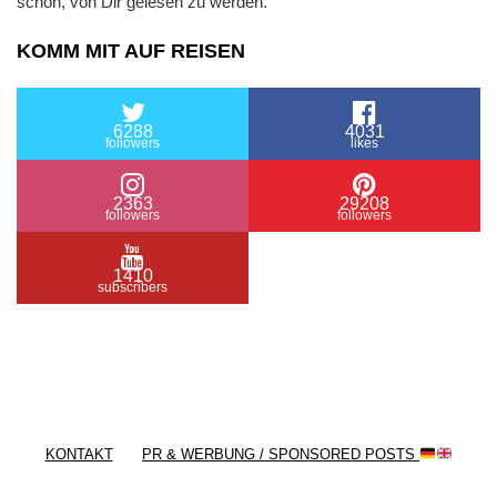
schön, von Dir gelesen zu werden.
KOMM MIT AUF REISEN
6288
4031
followers
likes
2363
29208
followers
followers
1410
subscribers
/ Free WordPress Plugins and WordPress Themes
by
Silicon Themes
. Join us right now!
KONTAKT
PR & WERBUNG / SPONSORED POSTS