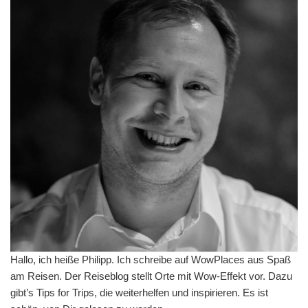
Hallo, ich heiße Philipp. Ich schreibe auf WowPlaces aus Spaß
am Reisen. Der Reiseblog stellt Orte mit Wow-Effekt vor. Dazu
gibt’s Tips for Trips, die weiterhelfen und inspirieren. Es ist