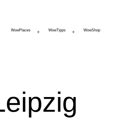
WowPlaces
WowTipps
WowShop
Menü
Menü
öffnen
öffnen
eipzig