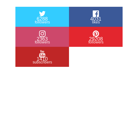
6288
4031
followers
likes
2363
29208
followers
followers
1410
subscribers
/ Free WordPress Plugins and WordPress
Themes by
Silicon Themes
. Join us right
now!