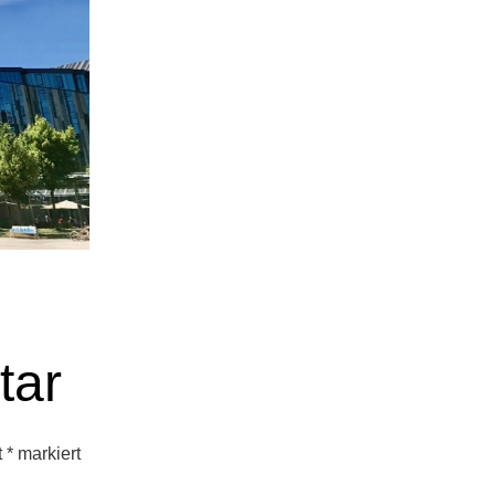
tar
t
*
markiert