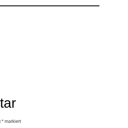
tar
t
*
markiert