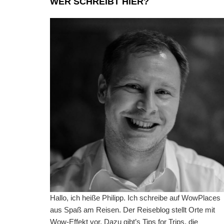
WER SCHREIBT HIER?
Hallo, ich heiße Philipp. Ich schreibe auf WowPlaces
aus Spaß am Reisen. Der Reiseblog stellt Orte mit
Wow-Effekt vor. Dazu gibt’s Tips for Trips, die