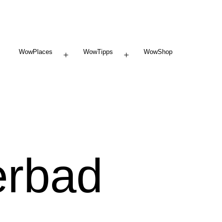
WowPlaces
WowTipps
WowShop
Menü
Menü
öffnen
öffnen
erbad