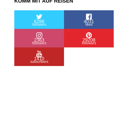
KOMM MIT AUF REISEN
6288
4031
followers
likes
2363
29208
followers
followers
1410
subscribers
/ Free WordPress Plugins and WordPress
Themes by
Silicon Themes
. Join us right
now!