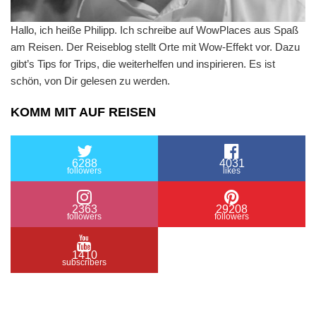
Hallo, ich heiße Philipp. Ich schreibe auf WowPlaces aus Spaß
am Reisen. Der Reiseblog stellt Orte mit Wow-Effekt vor. Dazu
gibt’s Tips for Trips, die weiterhelfen und inspirieren. Es ist
schön, von Dir gelesen zu werden.
KOMM MIT AUF REISEN
6288
4031
followers
likes
2363
29208
followers
followers
1410
subscribers
/ Free WordPress Plugins and WordPress Themes