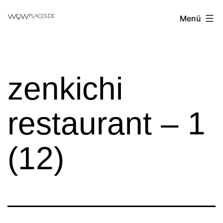
Zum
Reiseblog
Menü
Inhalt
WowPlaces.de
springen
zenkichi
restaurant – 1
(12)