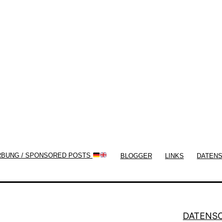
Themes by
Silicon Themes
. Join us right
now!
RBUNG / SPONSORED POSTS
BLOGGER
LINKS
DATEN
DATENS