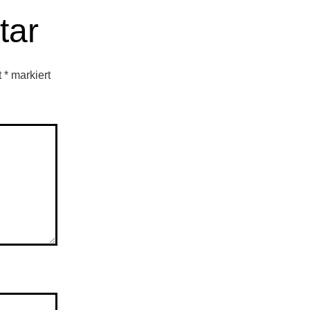
tar
t
*
markiert