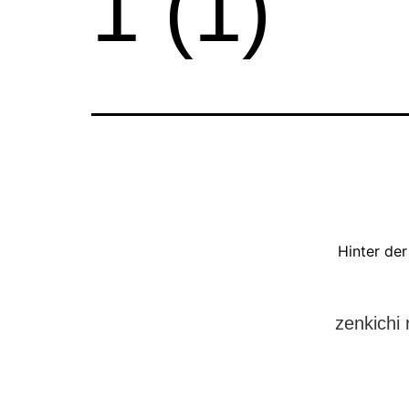
1 (1)
Hinter de
zenkichi 