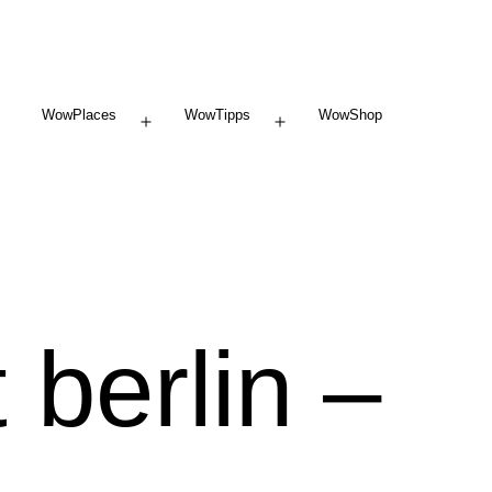
WowPlaces
WowTipps
WowShop
Menü
Menü
öffnen
öffnen
 berlin –