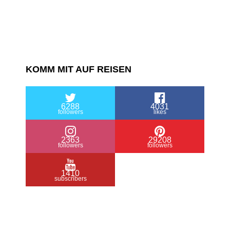
KOMM MIT AUF REISEN
6288
4031
followers
likes
2363
29208
followers
followers
1410
subscribers
/ Free WordPress Plugins and WordPress