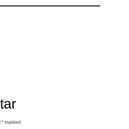
tar
t
*
markiert