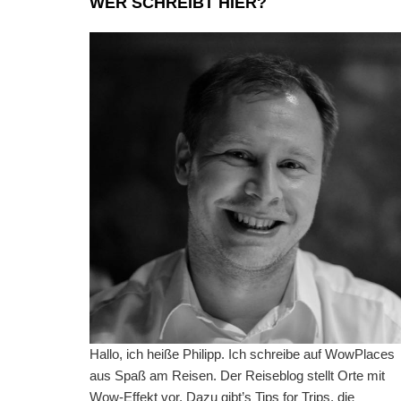
WER SCHREIBT HIER?
Hallo, ich heiße Philipp. Ich schreibe auf WowPlaces
aus Spaß am Reisen. Der Reiseblog stellt Orte mit
Wow-Effekt vor. Dazu gibt’s Tips for Trips, die