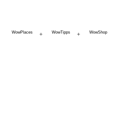
WowPlaces
WowTipps
WowShop
Menü
Menü
öffnen
öffnen