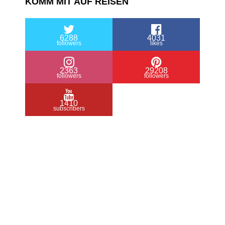
KOMM MIT AUF REISEN
6288
4031
followers
likes
2363
29208
followers
followers
1410
subscribers
/ Free WordPress Plugins and WordPress
Themes by
Silicon Themes
. Join us right
now!