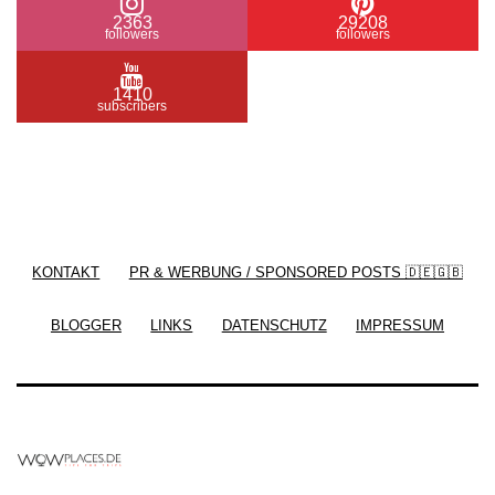
2363
29208
followers
followers
1410
subscribers
/ Free WordPress Plugins and WordPress Themes
by
Silicon Themes
. Join us right now!
KONTAKT
PR & WERBUNG / SPONSORED POSTS 🇩🇪🇬🇧
BLOGGER
LINKS
DATENSCHUTZ
IMPRESSUM