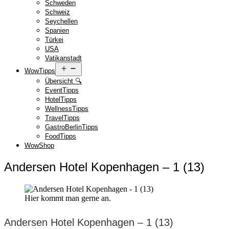
Schweden
Schweiz
Seychellen
Spanien
Türkei
USA
Vatikanstadt
Menü
WowTipps
öffnen
Übersicht 🔍
EventTipps
HotelTipps
WellnessTipps
TravelTipps
GastroBerlinTipps
FoodTipps
WowShop
Andersen Hotel Kopenhagen – 1 (13)
Hier kommt man gerne an.
Andersen Hotel Kopenhagen – 1 (13)