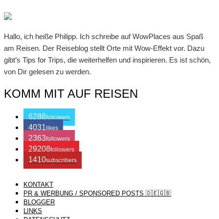
Hallo, ich heiße Philipp. Ich schreibe auf WowPlaces aus Spaß
am Reisen. Der Reiseblog stellt Orte mit Wow-Effekt vor. Dazu
gibt’s Tips for Trips, die weiterhelfen und inspirieren. Es ist schön,
von Dir gelesen zu werden.
KOMM MIT AUF REISEN
6288
followers
4031
likes
2363
followers
29208
followers
1410
subscribers
KONTAKT
/ Free WordPress Plugins and WordPress Themes by
Silicon
PR & WERBUNG / SPONSORED POSTS 🇩🇪🇬🇧
BLOGGER
LINKS
Themes
. Join us right now!