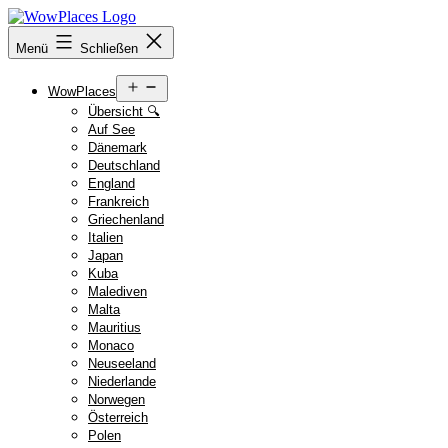
Zum
Inhalt
Reiseblog
Menü
Schließen
springen
WowPlaces.de
Menü
WowPlaces
öffnen
Übersicht 🔍
Auf See
Dänemark
Deutschland
England
Frankreich
Griechenland
Italien
Japan
Kuba
Malediven
Malta
Mauritius
Monaco
Neuseeland
Niederlande
Norwegen
Österreich
Polen