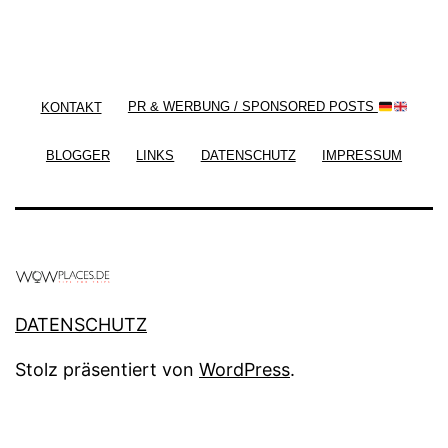
/ Free WordPress Plugins and WordPress Themes
by
Silicon Themes
. Join us right now!
KONTAKT
PR & WERBUNG / SPONSORED POSTS
BLOGGER
LINKS
DATENSCHUTZ
IMPRESSUM
DATENSCHUTZ
Stolz präsentiert von
WordPress
.