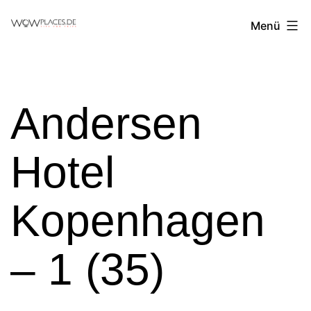
Zum
Reiseblog
Menü
Inhalt
WowPlaces.de
springen
Andersen
Hotel
Kopenhagen
– 1 (35)