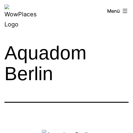
Zum
Reiseblog
Menü
Inhalt
WowPlaces.de
springen
Aquadom
Berlin