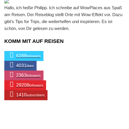
Hallo, ich heiße Philipp. Ich schreibe auf WowPlaces aus Spaß
am Reisen. Der Reiseblog stellt Orte mit Wow-Effekt vor. Dazu
gibt’s Tips for Trips, die weiterhelfen und inspirieren. Es ist
schön, von Dir gelesen zu werden.
KOMM MIT AUF REISEN
6288
followers
4031
likes
2363
followers
29208
followers
1410
subscribers
/ Free WordPress Plugins and WordPress Themes