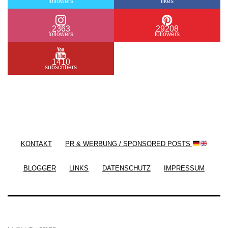
followers
likes
2363
29208
followers
followers
1410
subscribers
/ Free WordPress Plugins and WordPress Themes
by
Silicon Themes
. Join us right now!
KONTAKT
PR & WERBUNG / SPONSORED POSTS
BLOGGER
LINKS
DATENSCHUTZ
IMPRESSUM