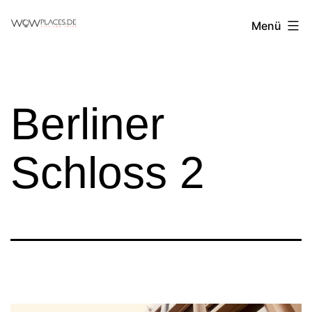
Zum
Reiseblog
Menü
Inhalt
WowPlaces.de
springen
Berliner
Schloss 2