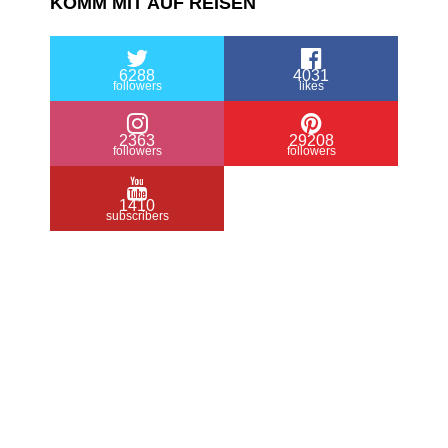
KOMM MIT AUF REISEN
6288
4031
followers
likes
2363
29208
followers
followers
1410
subscribers
/ Free WordPress Plugins and WordPress
Themes by
Silicon Themes
. Join us right
now!