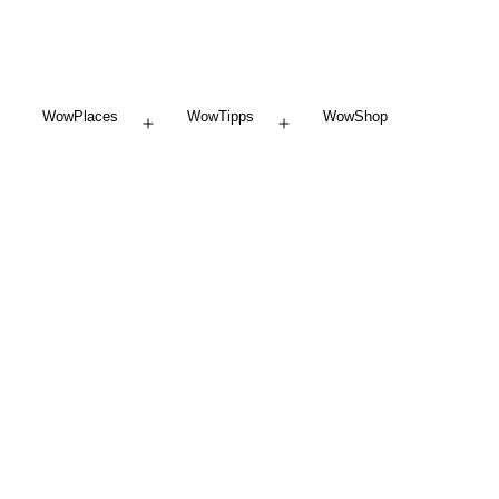
WowPlaces
WowTipps
WowShop
Menü
Menü
öffnen
öffnen