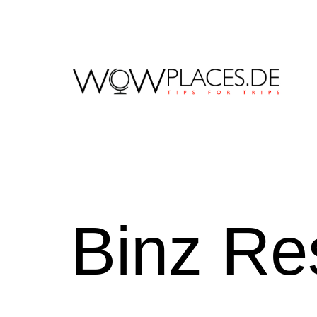
Zum
Inhalt
springen
Reiseblog
WowPlaces.de
Binz Re