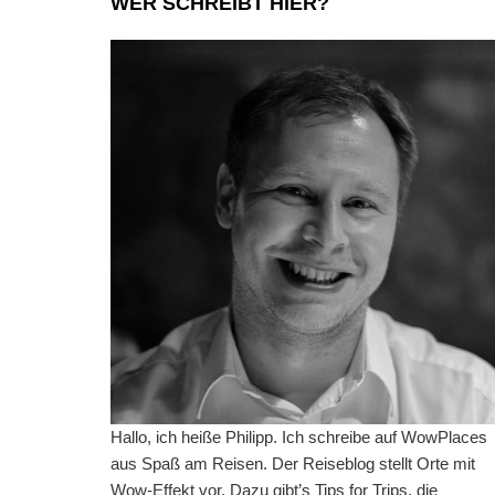
WER SCHREIBT HIER?
Hallo, ich heiße Philipp. Ich schreibe auf WowPlaces
aus Spaß am Reisen. Der Reiseblog stellt Orte mit
Wow-Effekt vor. Dazu gibt’s Tips for Trips, die