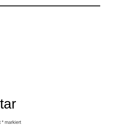
tar
t
*
markiert