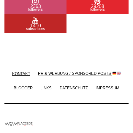
2363
29208
followers
followers
1410
subscribers
/ Free WordPress Plugins and WordPress Themes
by
Silicon Themes
. Join us right now!
KONTAKT
PR & WERBUNG / SPONSORED POSTS
BLOGGER
LINKS
DATENSCHUTZ
IMPRESSUM