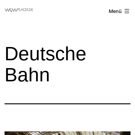
Zum
Reiseblog
Menü
Inhalt
WowPlaces.de
springen
Deutsche
Bahn