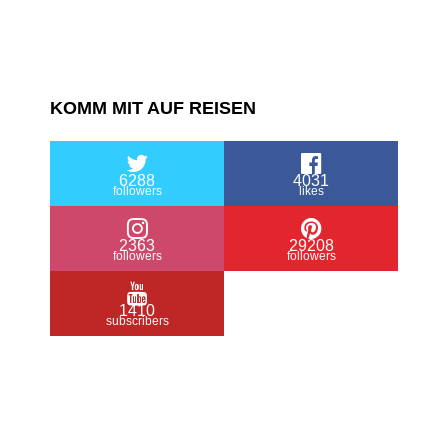
KOMM MIT AUF REISEN
6288
4031
followers
likes
2363
29208
followers
followers
1410
subscribers
/ Free WordPress Plugins and WordPress