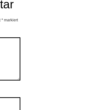
tar
t
*
markiert