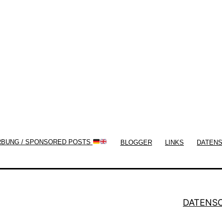
Themes by
Silicon Themes
. Join us right
now!
RBUNG / SPONSORED POSTS
BLOGGER
LINKS
DATEN
DATENS