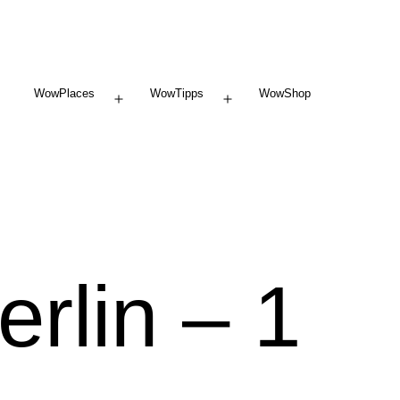
WowPlaces
WowTipps
WowShop
Menü
Menü
öffnen
öffnen
rlin – 1