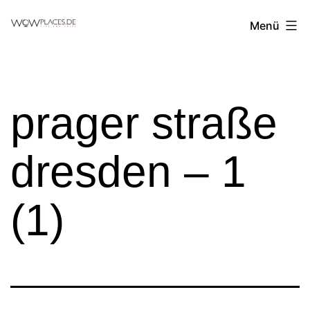
Zum
Reiseblog
Menü
Inhalt
WowPlaces.de
springen
prager straße
dresden – 1
(1)