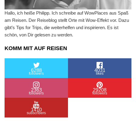
Hallo, ich heiße Philipp. Ich schreibe auf WowPlaces aus Spaß
am Reisen. Der Reiseblog stellt Orte mit Wow-Effekt vor. Dazu
gibt’s Tips for Trips, die weiterhelfen und inspirieren. Es ist
schön, von Dir gelesen zu werden.
KOMM MIT AUF REISEN
6288
4031
followers
likes
2363
29208
followers
followers
1410
subscribers
/ Free WordPress Plugins and WordPress Themes