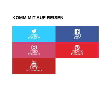
KOMM MIT AUF REISEN
6288
4031
followers
likes
2363
29208
followers
followers
1410
subscribers
/ Free WordPress Plugins and WordPress
Themes by
Silicon Themes
. Join us right