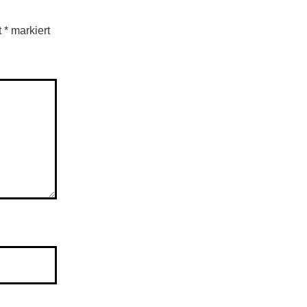
t
*
markiert