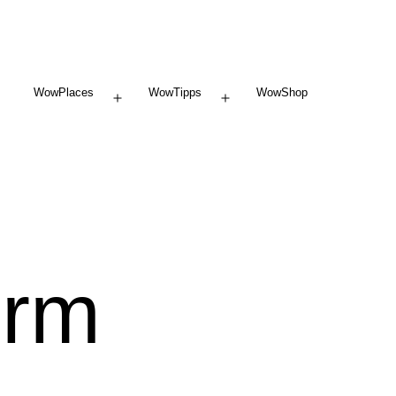
WowPlaces
WowTipps
WowShop
Menü
Menü
öffnen
öffnen
urm