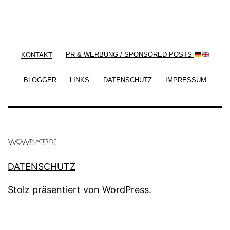
/ Free WordPress Plugins and WordPress Themes
by
Silicon Themes
. Join us right now!
KONTAKT
PR & WERBUNG / SPONSORED POSTS
BLOGGER
LINKS
DATENSCHUTZ
IMPRESSUM
DATENSCHUTZ
Stolz präsentiert von
WordPress
.