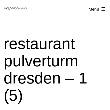
Zum
Reiseblog
Menü
Inhalt
WowPlaces.de
springen
restaurant
pulverturm
dresden – 1
(5)