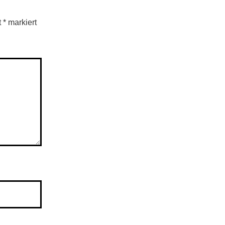
t
*
markiert