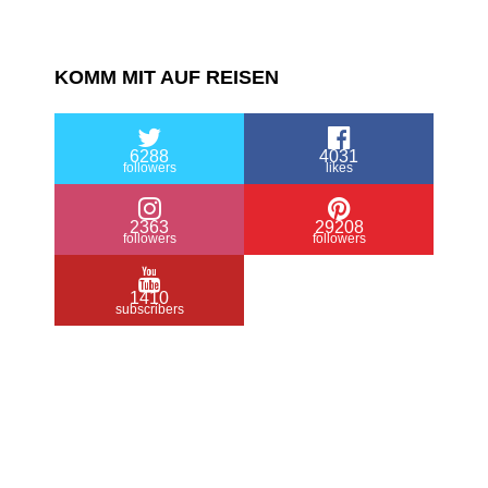
KOMM MIT AUF REISEN
6288
4031
followers
likes
2363
29208
followers
followers
1410
subscribers
/ Free WordPress Plugins and WordPress
Themes by
Silicon Themes
. Join us right