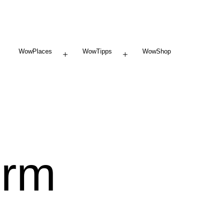
WowPlaces
WowTipps
WowShop
Menü
Menü
öffnen
öffnen
urm