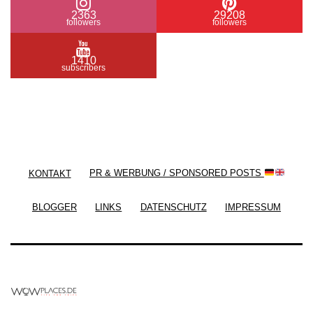
2363
29208
followers
followers
1410
subscribers
/ Free WordPress Plugins and WordPress Themes
by
Silicon Themes
. Join us right now!
KONTAKT
PR & WERBUNG / SPONSORED POSTS
BLOGGER
LINKS
DATENSCHUTZ
IMPRESSUM