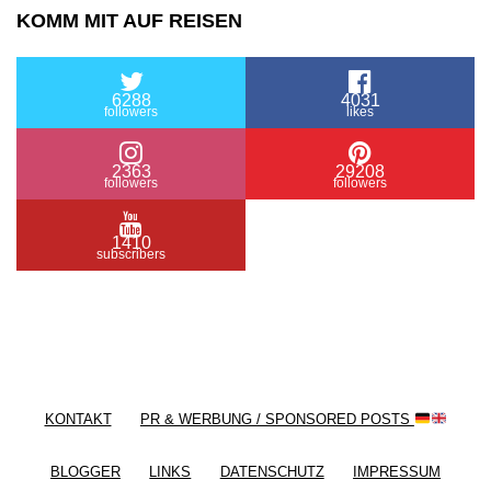
KOMM MIT AUF REISEN
6288
4031
followers
likes
2363
29208
followers
followers
1410
subscribers
/ Free WordPress Plugins and WordPress Themes
by
Silicon Themes
. Join us right now!
KONTAKT
PR & WERBUNG / SPONSORED POSTS
BLOGGER
LINKS
DATENSCHUTZ
IMPRESSUM