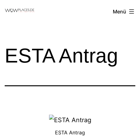
Zum
Reiseblog
Menü
Inhalt
WowPlaces.de
springen
ESTA Antrag
ESTA Antrag