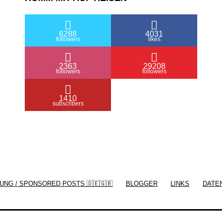
6288
4031
followers
likes
2363
29208
followers
followers
1410
subscribers
/ Free WordPress Plugins and WordPress
Themes by
Silicon Themes
. Join us right
UNG / SPONSORED POSTS 🇩🇪🇬🇧
BLOGGER
LINKS
DATE
now!