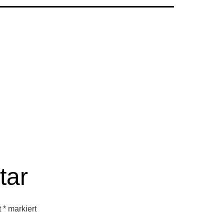
tar
t
*
markiert