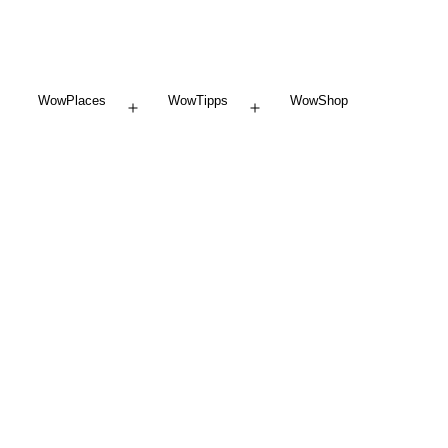
WowPlaces
WowTipps
WowShop
Menü
Menü
öffnen
öffnen