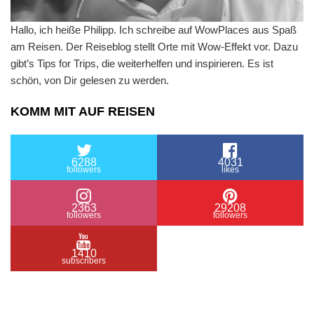
Hallo, ich heiße Philipp. Ich schreibe auf WowPlaces aus Spaß
am Reisen. Der Reiseblog stellt Orte mit Wow-Effekt vor. Dazu
gibt’s Tips for Trips, die weiterhelfen und inspirieren. Es ist
schön, von Dir gelesen zu werden.
KOMM MIT AUF REISEN
6288
4031
followers
likes
2363
29208
followers
followers
1410
subscribers
/ Free WordPress Plugins and WordPress Themes