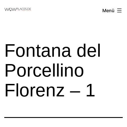
Zum
Reiseblog
Menü
Inhalt
WowPlaces.de
springen
Fontana del
Porcellino
Florenz – 1