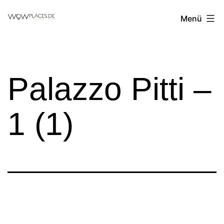
Zum
Reiseblog
Menü
Inhalt
WowPlaces.de
springen
Palazzo Pitti –
1 (1)