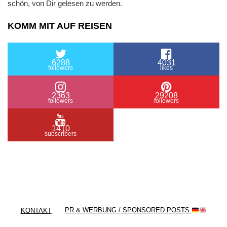
schön, von Dir gelesen zu werden.
KOMM MIT AUF REISEN
6288
4031
followers
likes
2363
29208
followers
followers
1410
subscribers
/ Free WordPress Plugins and WordPress Themes
by
Silicon Themes
. Join us right now!
KONTAKT
PR & WERBUNG / SPONSORED POSTS