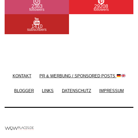
2363
29208
followers
followers
1410
subscribers
/ Free WordPress Plugins and WordPress Themes
by
Silicon Themes
. Join us right now!
KONTAKT
PR & WERBUNG / SPONSORED POSTS
BLOGGER
LINKS
DATENSCHUTZ
IMPRESSUM